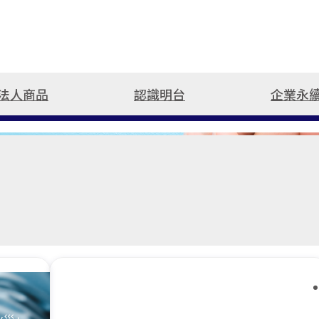
法人商品
認識明台
企業永
公司簡介
健康傷害險
工程保險
最新活動
損害防阻
旅遊
新種
支援
關於明台
健康傷害保險總覽
工程保險
熱門抽獎
損害防阻簡介
理念與願景
個人傷害險
揪友抽好禮
防災資訊
人權政策宣言
團體傷害險
得獎公告
推薦
健康保險
文章專區
微型保險專區
益通知