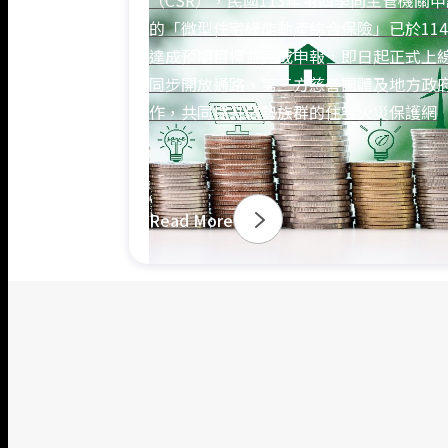
（CSR），民國113年第四季向主管機關
的「微型住宅綠能動產綜合保險」已於114
達成預期目標並完成申報，即日起正式上
同步開放通路、第三方慈善團體及地方政
作，共同提升弱勢族群的住宅火災保護網
Read More