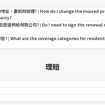
 | How do I change the insured propert
perty?
 | Do I need to sign the renewal notice? 
一覽表；如需辦理變更作業，可逕行下載批改申請書並檢附應備
e the coverage categories for residential f
員提供續保年度要保書後，於要保人簽章處簽名。
ired documents list. Download the amendment application 
e representative.
理賠
otice. Sign the renewal application form when provided by t
盡相同
物的結構安全，在房屋結構受損程度達到保單約定「全損」時即
0-078-888、0800-528-528。