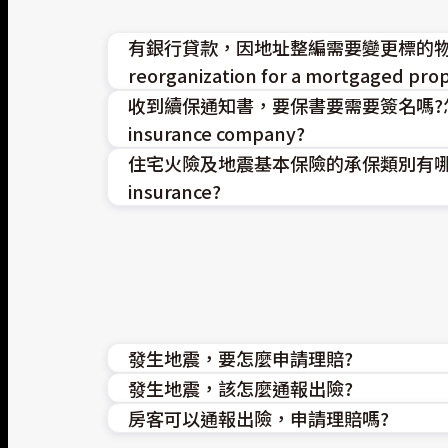
有銀行貸款，因地址整編需要變更標的物地址，要如何辦理?
reorganization for a mortgaged pro
收到續保通知書，要保書要需要簽名嗎?怎麼提供給保險公司?
請先連結本公司
服務網址
，參考應備文件
insurance company?
員辦理。
住宅火險及地震基本保險的承保類別有哪些? | What ar
一、無須於續保通知書上簽名，待營業人
insurance?
二、可郵寄或至各分公司臨櫃辦理。
Please visit our
一、住宅火災承保類別：
service website
for requ
service locations or through your servic
1.住宅火災保險。
1. No signature needed on the renewal n
2.住宅第三人責任基本保險。
2. Submit by mail or at branch offices.
發生地震，要怎麼申請理賠?
3.住宅玻璃保險。
發生地震，該怎麼通報出險?
地震保險的商品類別不同，理賠項目也不
4.住宅颱風及洪水災害補償保險。
房客可以通報出險，申請理賠嗎?
以常見的基本地震保險而言，主要承保建築
申請地震相關理賠服務，請致電本公司客服專線080