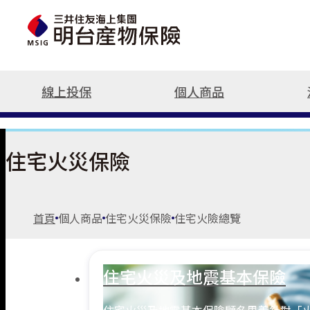
線上投保
個人商品
住宅火災保險
立即投保/試算
機車保險
人氣商品
汽車保險
火災保險
這樣保最推薦
汽車險
強制險
信用の好險
汽車保險總覽
火災保險
汽車險推薦
住宅火災保險
機車險
強制險
機車險推薦
旅遊險
車體險
旅遊險推薦
住宅火險
竊盜險
租車險(國內)
首頁
個人商品
住宅火災保險
住宅火險總覽
旅平險(國內租車)
第三人責任險
住宅火險推薦
附加條款
日本旅遊推薦
強制險重要權
電動汽車推薦
住宅火災及地震基本保險