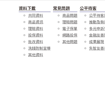
資料下載
常見問題
公平待客
共同資料
商品問題
公平待客
ake
商品資訊
理賠問題
推動及執
king, and breaching caused by earthquake
理賠資料
電子保單
多元申訴
sed by earthquake
投保資料
網路投保
金融友善
批改資料
其他問題
成果展現
洗錢防制宣導
失智友善
其他資料