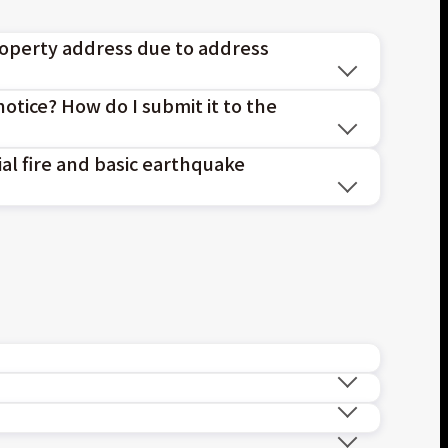
y address due to address
How do I submit it to the
文件後，至本公司各服務據點辦理或洽原服務人
ire and basic earthquake
form and submit required documents at our
he sales representative.
獲得建築物理賠金及臨時住宿費20萬元。