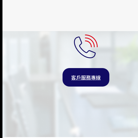
5.住宅地震基本保險。
基本地震保險是以房屋所有權人為被保險人
二、地震基本保險承保範圍：
1.地震震動。
2.地震引起之火災、爆炸。
3.地震引起之山崩、地層下陷、滑動、開
4.地震引起之海嘯、海潮高漲、洪水。
客戶服務專線
I. Residential Fire Insurance Categories:
1. Residential Fire Insurance
2. Basic Third-Party Liability Insurance
3. Residential Glass Insurance
4. Typhoon and Flood Damage Compensa
首頁
/
個人商品
/
住宅火險
/
住宅火災保險總覽