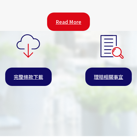
，所以房東(房屋所有權人)才能執行保單權利申請理賠，房客
Read More
裂、決口。
完整條款下載
理賠相關事宜
tion Insurance