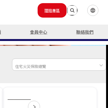
理賠專區
繁體中文
English
續
會員中心
聯絡我們
日本語
險
保險
服務
住宅火險
運輸保險(水險)
旅遊保險總覽
責任保險
班機延誤快速理賠
住宅火災保險總覽
貨物運輸保險
國內旅行綜合保險
農業保險
海外出遊急難救助
住宅火災及地震基本保險
商業動產流動綜合保險
國外旅行綜合保險
貿易信用保險
屋主綜合保險
漁船船體保險
住宅火災保險總覽
登山險
附加條款
漁船責任保險
無人機綜合保險
住宅火災保險總覽
住宅火災及地震基本保險
附加條款
屋主綜合保險
Read More