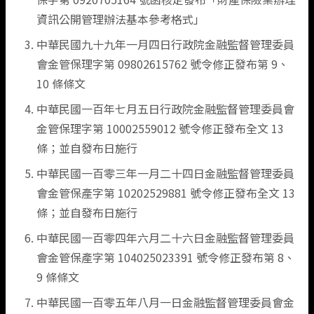
資訊公開管理辦法基本參考格式」
旅遊險
機車險推薦
企業永續
熱門抽獎
汽車保險總覽
信用の好險
支援服務
健康傷害險
火災保險
公司簡介
中華民國九十九年一月四日行政院金融監督管理委員
會金管保理字第 09802615762 號令修正發布第 9、
住宅火險
旅遊險推薦
揪友抽好禮
強制險
會員中心
班機延誤快速理賠
健康傷害保險總覽
火災保險
關於明台
旅遊險
工程保險
損害防阻
10 條條文
中華民國一百年七月五日行政院金融監督管理委員會
旅平險(國內租車)
租車險(國內)推薦
得獎公告
車體險
海外出遊急難救助
個人傷害險
理念與願景
聯絡我們
旅遊保險總覽
工程保險
損害防阻簡介
住宅火險
新種保險
金管保理字第 10002559012 號令修正發布全文 13
條；並自發布日施行
住宅火險推薦
文章專區
竊盜險
團體傷害險
人權政策宣言
國內旅行綜合保險
防災資訊
住宅火災保險總覽
責任保險
運輸保險(水險)
中華民國一百零三年一月二十四日金融監督管理委員
會金管保產字第 10202529881 號令修正發布全文 13
日本旅遊推薦
第三人責任險
健康保險
國外旅行綜合保險
住宅火災及地震基本保險
農業保險
貨物運輸保險
條；並自發布日施行
中華民國一百零四年六月二十六日金融監督管理委員
電動汽車推薦
附加條款
微型保險專區
登山險
屋主綜合保險
貿易信用保險
商業動產流動綜合保險
會金管保產字第 104025023391 號令修正發布第 8、
9 條條文
強制險重要權益通知
附加條款
漁船船體保險
中華民國一百零五年八月一日金融監督管理委員會金