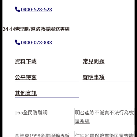
0800-528-528
常見問題
24 小時理賠/道路救援服務專線
立即分享
0800-078-888
TOP
資料下載
常見問題
公平待客
聲明事項
其他資訊
165全民防騙網
明台產險不誠實不法行為檢
舉系統
金管會1998金融服務專線
住宅地震保險震後民眾查詢