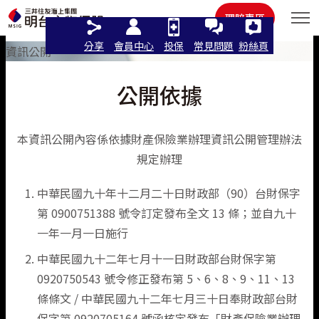
住宅火險
其他
理賠專區
分享
會員中心
投保
常見問題
粉絲頁
資訊公開
公開依據
語言
本資訊公開內容係依據財產保險業辦理資訊公開管理辦法
規定辦理
繁體中文
線上投保
中華民國九十年十二月二十日財政部（90）台財保字
English
第 0900751388 號令訂定發布全文 13 條；並自九十
個人商品
立即投保/試算
一年一月一日施行
日本語
中華民國九十二年七月十一日財政部台財保字第
法人商品
汽車險
這樣保最推薦
機車保險
0920750543 號令修正發布第 5、6、8、9、11、13
條條文 / 中華民國九十二年七月三十日奉財政部台財
機車險
認識明台
汽車險推薦
強制險
最新活動
汽車保險
人氣商品
保字第 0920705164 號函核定發布「財產保險業辦理