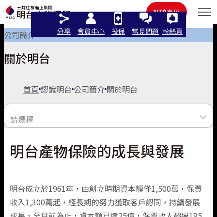
住宅火險
其他
理賠專區
分享
會員中心
投保
常見問題
粉絲頁
公司簡介
關於明台
語言
首頁
認識明台
公司簡介
關於明台
繁體中文
請選擇
線上投保
English
明台產物保險的成長與發展
關於明台
個人商品
立即投保/試算
日本語
理念與願景
法人商品
汽車險
這樣保最推薦
機車保險
明台成立於1961年，由創立時期資本額僅1,500萬，保費
人權政策宣言
收入1,300萬起，經長期的努力獲取客戶認同，持續發展
機車險
認識明台
汽車險推薦
強制險
最新活動
汽車保險
人氣商品
成長，至目前為止，資本額已達25億，保費收入超過195