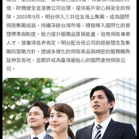
億，財務健全並落實公司治理，提供客戶安心與安全的保
旅遊險
機車險推薦
企業永續
障。2005年9月，明台併入三井住友海上集團，成為國際
熱門抽獎
汽車保險總覽
信用の好險
支援服務
健康傷害險
火災保險
公司簡介
保險集團成員，持續深耕台灣市場，積極導入國際化的管
住宅火險
理標準與制度，致力提升服務品質與能量，培育保險專業
旅遊險推薦
揪友抽好禮
強制險
會員中心
班機延誤快速理賠
健康傷害保險總覽
火災保險
關於明台
旅遊險
工程保險
損害防阻
人才，普獲得各界肯定。明台配合母公司的經營理念及集
團的策略方針，透過多樣化的保險商品與綿密的服務觸角
旅平險(國內租車)
租車險(國內)推薦
得獎公告
車體險
海外出遊急難救助
個人傷害險
理念與願景
聯絡我們
旅遊保險總覽
工程保險
損害防阻簡介
住宅火險
新種保險
延伸至各地，並期許成為臺灣最貼心的國際產物保險公
司。
住宅火險推薦
文章專區
竊盜險
團體傷害險
人權政策宣言
國內旅行綜合保險
防災資訊
住宅火災保險總覽
責任保險
運輸保險(水險)
日本旅遊推薦
第三人責任險
健康保險
國外旅行綜合保險
住宅火災及地震基本保險
農業保險
貨物運輸保險
電動汽車推薦
附加條款
微型保險專區
登山險
屋主綜合保險
貿易信用保險
商業動產流動綜合保險
強制險重要權益通知
附加條款
漁船船體保險