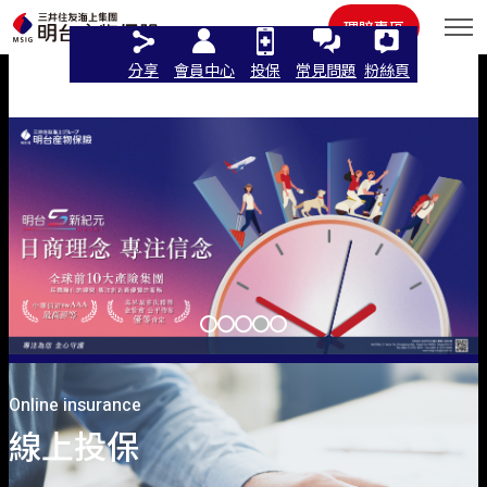
住宅火險
其他
理賠專區
分享
會員中心
投保
常見問題
粉絲頁
Key Visual
語言
繁體中文
線上投保
English
個人商品
立即投保/試算
日本語
Online insurance
法人商品
汽車險
這樣保最推薦
機車保險
線上投保
機車險
認識明台
汽車險推薦
強制險
最新活動
汽車保險
人氣商品