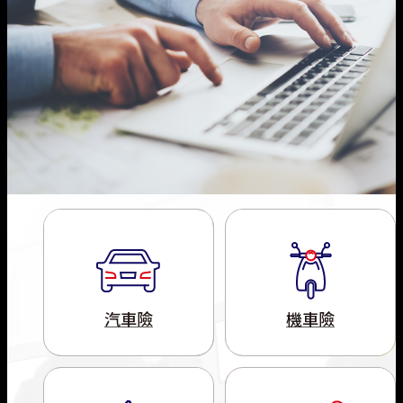
旅遊險
機車險推薦
企業永續
熱門抽獎
汽車保險總覽
信用の好險
支援服務
健康傷害險
火災保險
公司簡介
住宅火險
旅遊險推薦
揪友抽好禮
強制險
會員中心
班機延誤快速理賠
健康傷害保險總覽
火災保險
關於明台
旅遊險
工程保險
損害防阻
旅平險(國內租車)
租車險(國內)推薦
得獎公告
車體險
海外出遊急難救助
個人傷害險
理念與願景
聯絡我們
旅遊保險總覽
工程保險
損害防阻簡介
住宅火險
新種保險
住宅火險推薦
文章專區
竊盜險
團體傷害險
人權政策宣言
國內旅行綜合保險
防災資訊
住宅火災保險總覽
責任保險
運輸保險(水險)
日本旅遊推薦
第三人責任險
健康保險
國外旅行綜合保險
住宅火災及地震基本保險
農業保險
貨物運輸保險
電動汽車推薦
附加條款
微型保險專區
登山險
汽車險
機車險
屋主綜合保險
貿易信用保險
商業動產流動綜合保險
強制險重要權益通知
附加條款
漁船船體保險