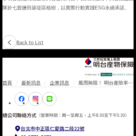
隊於七股鹽田築堤區植樹，以實際行動實踐ESG永續承諾。
Back to List
首頁
/
最新訊息
/
企業訊息
/
風雨無阻！ 明台產險率隊赴七股鹽田植樹 攜手台江國家公園復育生物多樣性
總公司聯絡方式
（營業時間：周一至周五，上午8:30至下午5:30）
台北市中正區仁愛路二段22號