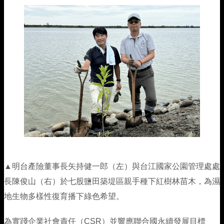
旅遊險
機車險推薦
企業永續
熱門抽獎
汽車保險總覽
信用の好險
支援服務
健康傷害險
火災保險
公司簡介
住宅火險
旅遊險推薦
揪友抽好禮
強制險
會員中心
班機延誤快速理賠
健康傷害保險總覽
火災保險
關於明台
旅遊險
工程保險
損害防阻
旅平險(國內租車)
租車險(國內)推薦
得獎公告
車體險
海外出遊急難救助
個人傷害險
理念與願景
聯絡我們
旅遊保險總覽
工程保險
損害防阻簡介
住宅火險
新種保險
住宅火險推薦
文章專區
竊盜險
團體傷害險
人權政策宣言
國內旅行綜合保險
防災資訊
住宅火災保險總覽
責任保險
運輸保險(水險)
日本旅遊推薦
第三人責任險
健康保險
國外旅行綜合保險
住宅火災及地震基本保險
農業保險
貨物運輸保險
▲
明台產險董事長矢持健一郎（左）與台江國家公園管理處處
電動汽車推薦
附加條款
微型保險專區
登山險
屋主綜合保險
貿易信用保險
商業動產流動綜合保險
長陳俊山（右）於七股鹽田築堤區親手種下紅樹林苗木，為濕
地生物多樣性復育播下綠色希望。
強制險重要權益通知
附加條款
漁船船體保險
為實踐企業社會責任（CSR）並響應聯合國永續發展目標