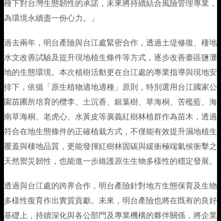
種下對台灣生態韌性的承諾，未來將持續結合風險管理專業，
為環境永續盡一份心力。」
過去兩年，明台產險與台江處緊密合作，透過土堤修復、棲地
水文改善試驗及提升現地植生條件等方式，逐步改善臺區鹽灘
地的生態環境。本次植樹活動更在台江處的專業指導與現地安
排下，依循「原生植物適地適種」原則，特別選用台江國家公
園苗圃所培育的欖李、土沉香、銀葉樹、草海桐、苦檻藍、海
南草海桐、老虎心、水黃皮等廣義紅樹林植群作為苗木，透過
符合在地生態條件的正確植栽方式，不僅能有效提升濕地植生
覆蓋與棲地品質，更能發揮紅樹林固碳與緩衝極端氣候衝擊之
天然禦災韌性，也能進一步維護原生生物多樣性的穩定發展。
透過與台江處的跨界合作，明台產險針對地方生態保育及生物
多樣性復育作出實質貢獻。未來，明台產險也將在既有的良好
基礎上，持續深化與各公部門及專業機構的夥伴關係，將企業