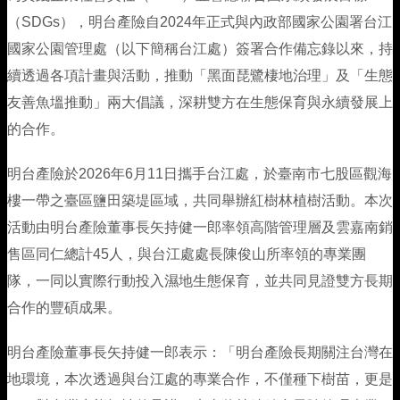
漁船責任保險
（SDGs），明台產險自2024年正式與內政部國家公園署台江
國家公園管理處（以下簡稱台江處）簽署合作備忘錄以來，持
無人機綜合保險
續透過各項計畫與活動，推動「黑面琵鷺棲地治理」及「生態
友善魚塭推動」兩大倡議，深耕雙方在生態保育與永續發展上
的合作。
明台產險於2026年6月11日攜手台江處，於臺南市七股區觀海
樓一帶之臺區鹽田築堤區域，共同舉辦紅樹林植樹活動。本次
活動由明台產險董事長矢持健一郎率領高階管理層及雲嘉南銷
售區同仁總計45人，與台江處處長陳俊山所率領的專業團
隊，一同以實際行動投入濕地生態保育，並共同見證雙方長期
合作的豐碩成果。
明台產險董事長矢持健一郎表示：「明台產險長期關注台灣在
地環境，本次透過與台江處的專業合作，不僅種下樹苗，更是