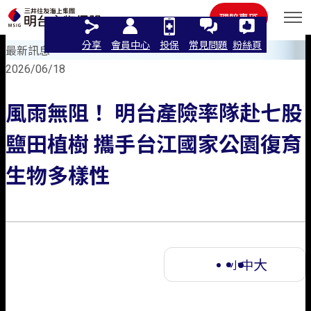
住宅火險
其他
理賠專區
分享
會員中心
投保
常見問題
粉絲頁
最新訊息
2026/06/18
風雨無阻！ 明台產險率隊赴七股
語言
鹽田植樹 攜手台江國家公園復育
繁體中文
生物多樣性
線上投保
English
個人商品
立即投保/試算
日本語
大
法人商品
汽車險
中
這樣保最推薦
機車保險
小
機車險
認識明台
汽車險推薦
強制險
最新活動
汽車保險
人氣商品