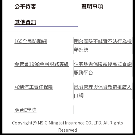
公平待客
聲明事項
立即分享
其他資訊
TOP
165全民防騙網
明台產險不誠實不法行為檢
舉系統
金管會1998金融服務專線
住宅地震保險震後民眾查詢
服務平台
強制汽車責任保險
風險管理與保險教育推廣入
口網
明台E學院
Copyright@ MSIG Mingtai Insurance CO.,LTD, All Rights
Reserved