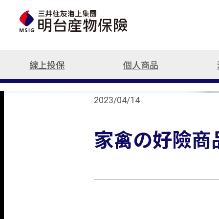
線上投保
個人商品
最新訊息
立即投保/試算
機車保險
人氣商品
汽車保險
火災保險
這樣保最推薦
2023/04/14
汽車險
強制險
信用の好險
汽車保險總覽
火災保險
汽車險推薦
機車險
強制險
機車險推薦
家禽の好險商品
旅遊險
車體險
旅遊險推薦
住宅火險
竊盜險
租車險(國內)
旅平險(國內租車)
第三人責任險
住宅火險推薦
附加條款
日本旅遊推薦
強制險重要權
電動汽車推薦