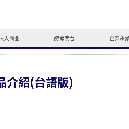
法人商品
認識明台
企業永
公司簡介
健康傷害險
工程保險
最新活動
損害防阻
旅遊
新種
支援
關於明台
健康傷害保險總覽
工程保險
熱門抽獎
損害防阻簡介
理念與願景
個人傷害險
揪友抽好禮
防災資訊
介紹(台語版)
人權政策宣言
團體傷害險
得獎公告
推薦
健康保險
文章專區
微型保險專區
益通知