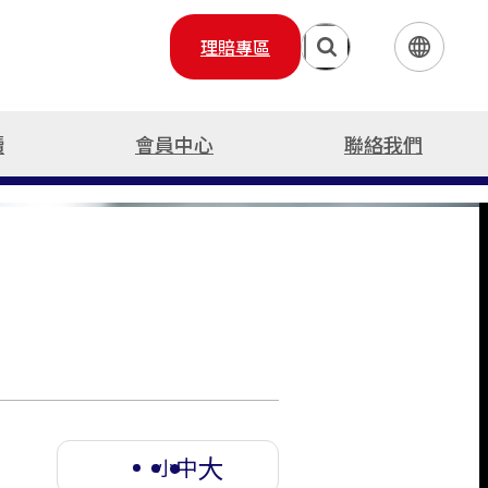
理賠專區
繁體中文
English
續
會員中心
聯絡我們
日本語
險
保險
服務
住宅火險
運輸保險(水險)
旅遊保險總覽
責任保險
班機延誤快速理賠
住宅火災保險總覽
貨物運輸保險
國內旅行綜合保險
農業保險
海外出遊急難救助
住宅火災及地震基本保險
商業動產流動綜合保險
國外旅行綜合保險
貿易信用保險
屋主綜合保險
漁船船體保險
登山險
附加條款
漁船責任保險
無人機綜合保險
大
中
小