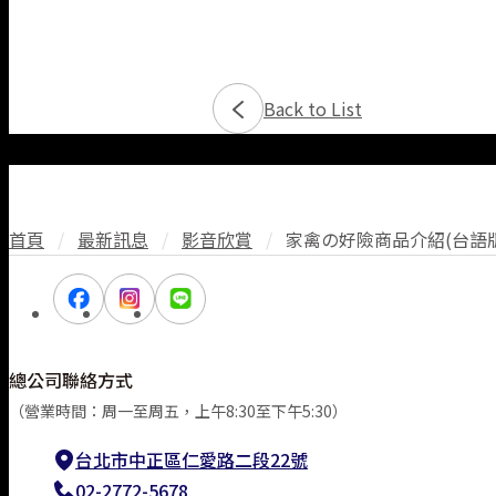
Back to List
首頁
/
最新訊息
/
影音欣賞
/
家禽の好險商品介紹(台語版
總公司聯絡方式
（營業時間：周一至周五，上午8:30至下午5:30）
台北市中正區仁愛路二段22號
02-2772-5678