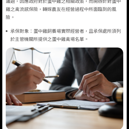
議題，因應政府對於蛋中雞之相關政策，而開辦針對蛋中
農業保險
風速參數柑橘保險
雞之禽流感保險，轉嫁農友在經營過程中所面臨到的風
旅遊險
機車險推薦
企業永續
熱門抽獎
汽車保險總覽
信用の好險
支援服務
健康傷害險
火災保險
公司簡介
險。
風速參數柚保險
承保對象：蛋中雞飼養場實際經營者，且承保處所須列
住宅火險
蛋中雞禽流感保險
旅遊險推薦
揪友抽好禮
強制險
會員中心
班機延誤快速理賠
健康傷害保險總覽
火災保險
關於明台
旅遊險
工程保險
損害防阻
於主管機關所提供之蛋中雞禽場名單。
養蜂產業保險(溫度及降水量參數型)
旅平險(國內租車)
租車險(國內)推薦
得獎公告
車體險
海外出遊急難救助
個人傷害險
理念與願景
聯絡我們
旅遊保險總覽
工程保險
損害防阻簡介
住宅火險
新種保險
住宅火險推薦
文章專區
竊盜險
團體傷害險
人權政策宣言
國內旅行綜合保險
防災資訊
住宅火災保險總覽
責任保險
運輸保險(水險)
日本旅遊推薦
第三人責任險
健康保險
國外旅行綜合保險
住宅火災及地震基本保險
農業保險
貨物運輸保險
電動汽車推薦
附加條款
微型保險專區
登山險
屋主綜合保險
貿易信用保險
商業動產流動綜合保險
強制險重要權益通知
附加條款
漁船船體保險