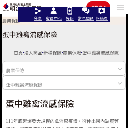
住宅火險
其他
理賠專區
分享
會員中心
投保
常見問題
粉絲頁
農業保險
蛋中雞禽流感保險
語言
首頁
法人商品
新種保險
農業保險
蛋中雞禽流感保險
繁體中文
農業保險
線上投保
English
蛋中雞禽流感保險
人氣商品
個人商品
立即投保/試算
日本語
蛋中雞禽流感保險
責任保險
家禽禽流感保險
法人商品
汽車險
這樣保最推薦
機車保險
貿易信用保險
風速參數番荔枝保險
111年底起爆發大規模的禽流感疫情，衍伸出國內缺蛋等
機車險
認識明台
汽車險推薦
強制險
最新活動
汽車保險
人氣商品