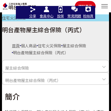
住宅火險
其他
理賠專區
分享
會員中心
投保
常見問題
粉絲頁
住宅火災保險
明台產物屋主綜合保險（丙式）
語言
首頁
個人商品
住宅火災保險
屋主綜合保險
明台產物屋主綜合保險（丙式）
繁體中文
線上投保
屋主綜合保險
English
個人商品
立即投保/試算
明台產物屋主綜合保險（丙式）
住宅火災及地震基本保險
日本語
法人商品
汽車險
簡介
這樣保最推薦
機車保險
屋主綜合保險
明台產物屋主綜合保險（丙式）
附加條款
明台產物屋主綜合保險（甲式）
機車險
認識明台
汽車險推薦
強制險
最新活動
汽車保險
人氣商品