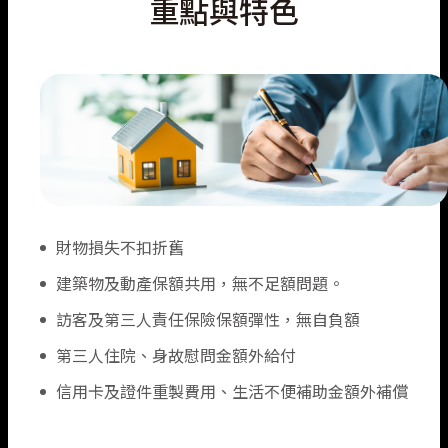
重點與特色
漁船責任保險
無人機綜合保險
財物損失不扣折舊
建築物及動產保額共用，無不足額問題。
訪客及第三人責任保險保額彈性，無自負額
第三人住院、身故慰問金額外給付
信用卡及證件重製費用、生活不便補助金額外補償