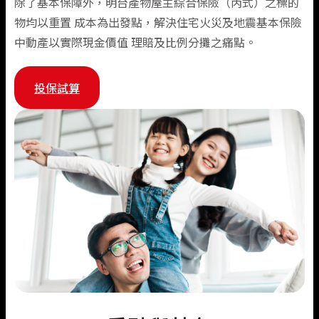
除了基本保障外，明台產物屋主綜合保險（丙式）之標的
物均以重置 成本為出發點，解決住宅火災及地震基本保險
微型住宅綠能動產綜合保險專區
旅遊險
機車險推薦
企業永續
熱門抽獎
汽車保險總覽
信用の好險
支援服務
健康傷害險
火災保險
公司簡介
中動產以實際現金價值 理賠及比例分攤之痛點。
住宅火險
旅遊險推薦
揪友抽好禮
強制險
會員中心
班機延誤快速理賠
健康傷害保險總覽
火災保險
關於明台
旅遊險
工程保險
損害防阻
投保試算
旅平險(國內租車)
租車險(國內)推薦
得獎公告
車體險
海外出遊急難救助
個人傷害險
理念與願景
聯絡我們
旅遊保險總覽
工程保險
損害防阻簡介
住宅火險
新種保險
住宅火險推薦
文章專區
竊盜險
團體傷害險
人權政策宣言
國內旅行綜合保險
防災資訊
住宅火災保險總覽
責任保險
運輸保險(水險)
日本旅遊推薦
第三人責任險
健康保險
國外旅行綜合保險
住宅火災及地震基本保險
農業保險
貨物運輸保險
電動汽車推薦
附加條款
微型保險專區
登山險
屋主綜合保險
貿易信用保險
商業動產流動綜合保險
強制險重要權益通知
附加條款
漁船船體保險