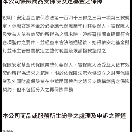
本公司保險商品受保險安定基金之保障
旅遊險
機車險推薦
企業永續
熱門抽獎
汽車保險總覽
信用の好險
支援服務
健康傷害險
火災保險
公司簡介
說明：安定基金依保險法第一百四十三條之三第一項第三款規
定，保險安定基金於必要應代保險業墊付其要保人、被保險人
住宅火險
旅遊險推薦
揪友抽好禮
強制險
會員中心
班機延誤快速理賠
健康傷害保險總覽
火災保險
關於明台
及受益人依有效契約所得為之請求時，須經審核調查確實符合
旅遊險
工程保險
損害防阻
各項墊付之要件，並經董事會決議通過後，始得依安定基金擬
旅平險(國內租車)
租車險(國內)推薦
訂並報主管機關核定之墊付範圍及限額撥款墊付之。
得獎公告
車體險
海外出遊急難救助
個人傷害險
理念與願景
聯絡我們
旅遊保險總覽
工程保險
損害防阻簡介
住宅火險
新種保險
保險安定基金代保險業墊付要保人、被保險人及受益人依有效
住宅火險推薦
文章專區
竊盜險
團體傷害險
人權政策宣言
國內旅行綜合保險
防災資訊
住宅火災保險總覽
責任保險
運輸保險(水險)
契約所得為請求之範圍，限於依保險法第六條設立之財產保險
業及外國財產保險業在中華民國境內之總分支機構銷售之保險
日本旅遊推薦
第三人責任險
健康保險
國外旅行綜合保險
住宅火災及地震基本保險
農業保險
貨物運輸保險
契約。但不包括分入之再保險業務。
電動汽車推薦
附加條款
微型保險專區
登山險
屋主綜合保險
貿易信用保險
商業動產流動綜合保險
本公司商品或服務所生紛爭之處理及申訴之管道
強制險重要權益通知
附加條款
漁船船體保險
說明: