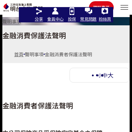
住宅火險
其他
理賠專區
分享
會員中心
投保
常見問題
粉絲頁
聲明事項
金融消費保護法聲明
語言
首頁
聲明事項
金融消費者保護法聲明
繁體中文
大
中
小
線上投保
English
個人商品
立即投保/試算
日本語
金融消費者保護法聲明
法人商品
汽車險
這樣保最推薦
機車保險
機車險
認識明台
汽車險推薦
強制險
最新活動
汽車保險
人氣商品