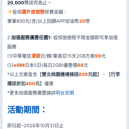
20,000
幣
送完為止。
投保
國外旅遊險
保費金額：
單筆800元(含)以上回饋APP加油幣
30
幣
2.
加值服務優惠任選1
:
投保旅遊險不限金額即可享加值
服務
(1)中華電信
漫遊
日/韓/東南亞15天2GB方案
99
元
(2)
eSIM
日本5日(每日2GB)優惠價
88
元
*以上方案皆含【
雙北桃園機場接送
850
元起
】、【
行李
運送折扣
400
元
】優惠
*更多加值服務優惠請詳
明台官網
活動期間：
即日起~2026年10月31日止