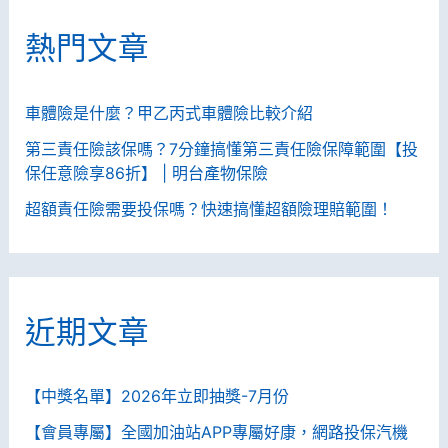
字
熱門文章
:
車體險是什麼？甲乙丙式車體險比較介紹
第三責任險該保嗎？7分鐘搞懂第三責任險保障範圍【投
保任意險享86折】 | 明台產物保險
超額責任險需要投保嗎？快速搞懂超額險理賠範圍！
近期文章
【中獎名單】2026年立即抽獎-7月份
【會員專屬】全國加油站APP專屬好康，網路投保汽機