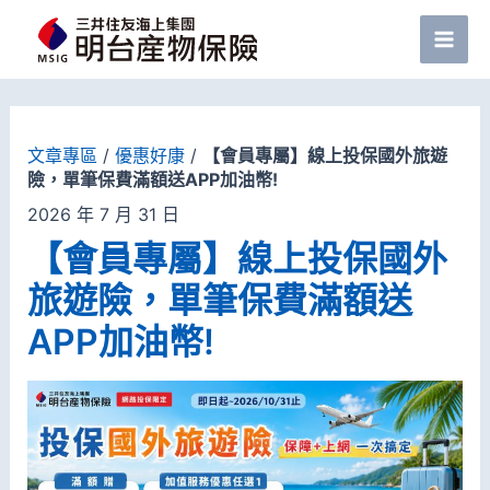
跳
至
Mai
主
Men
要
文章專區
/
優惠好康
/
【會員專屬】線上投保國外旅遊
內
險，單筆保費滿額送APP加油幣!
容
2026 年 7 月 31 日
【會員專屬】線上投保國外
旅遊險，單筆保費滿額送
APP加油幣!