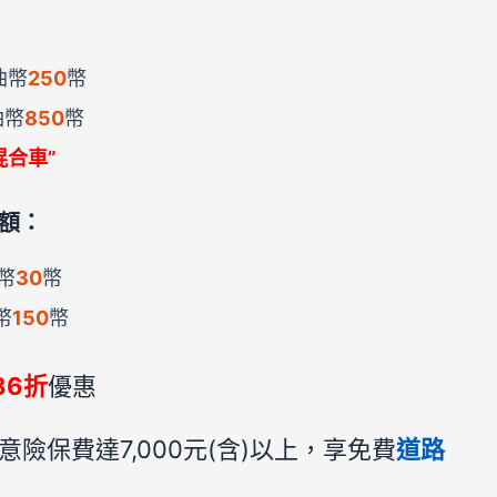
油幣
250
幣
油幣
850
幣
混合車”
額：
油幣
30
幣
幣
150
幣
86折
優惠
意險保費達7,000元(含)以上，享免費
道路