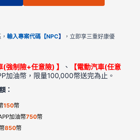
區，
輸入專案代碼【NPC
】
，立即享三重好康優
(強制險+任意險) 】
、
【電動汽車(任意
P加油幣，限量100,000幣送完為止。
額：
幣
150
幣
饋APP加油幣
750
幣
油幣
850
幣