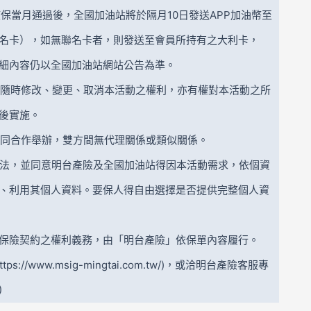
核保當月通過後，全國加油站將於隔月10日發送APP加油幣至
名卡），如無聯名卡者，則發送至會員所持有之大利卡，
詳細內容仍以全國加油站網站公告為準。
保留隨時修改、變更、取消本活動之權利，亦有權對本活動之所
後實施。
共同合作舉辦，雙方間無代理關係或類似關係。
動辦法，並同意明台產險及全國加油站得因本活動需求，依個資
、利用其個人資料。要保人得自由選擇是否提供完整個人資
分，保險契約之權利義務，由「明台產險」依保單內容履行。
//www.msig-mingtai.com.tw/)，或洽明台產險客服專
)