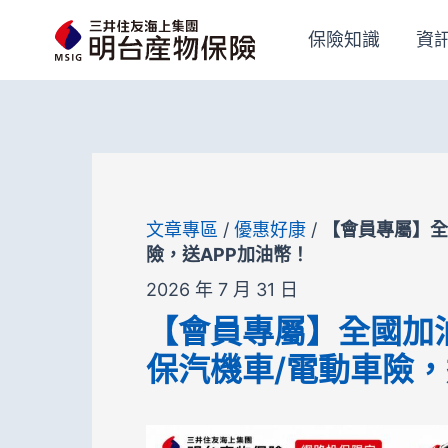
跳
保險知識
資
至
主
要
內
容
文章專區
/
優惠好康
/
【會員專屬】全
險，送APP加油幣！
2026 年 7 月 31 日
【會員專屬】全國加
保汽機車/電動車險，