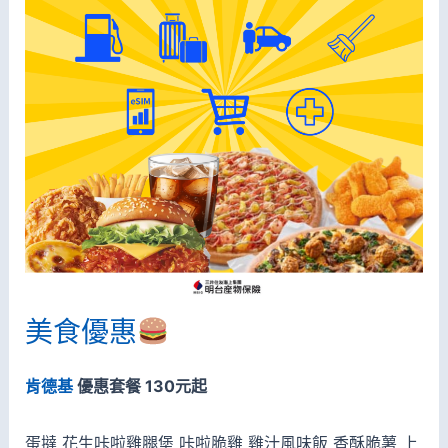
美食優惠
肯德基
優惠套餐 130元起
蛋撻 花生咔啦雞腿堡 咔啦脆雞 雞汁風味飯 香酥脆薯 上