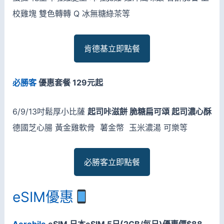
校雞塊 雙色轉轉 Q 冰無糖綠茶等
肯德基立即點餐
必勝客
優惠套餐 129元起
6/9/13吋鬆厚小比薩
起司咔滋餅 脆糖扁可頌 起司濃心酥
德國芝心腸 黃金雞軟骨 薯金幣 玉米濃湯 可樂等
必勝客立即點餐
eSIM優惠