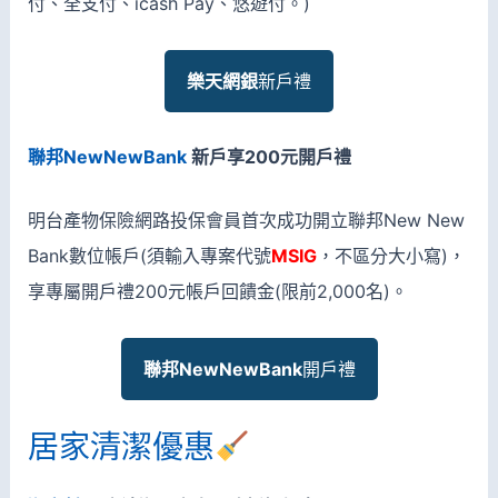
付、全支付、icash Pay、悠遊付。)
樂天網銀
新戶禮
聯邦NewNewBank
新戶享200元開戶禮
明台產物保險網路投保會員首次成功開立聯邦New New
Bank數位帳戶(須輸入專案代號
MSIG
，不區分大小寫)，
享專屬開戶禮200元帳戶回饋金(限前2,000名)。
聯邦NewNewBank
開戶禮
居家清潔優惠