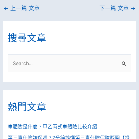
←
上一篇 文章
下一篇 文章
→
搜尋文章
搜
尋
關
鍵
字
熱門文章
:
車體險是什麼？甲乙丙式車體險比較介紹
第三責任險該保嗎？7分鐘搞懂第三責任險保障範圍【投