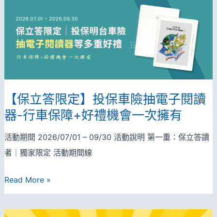
屬】
保
明
點
台
數
老
送
朋
很
友
大！
【保立答限定】投保車險抽電子閱讀
旅
器-行車保障+好禮機會一次擁有
日
限
活動期間 2026/07/01 – 09/30 活動說明 第一重：保立答讀
定，
者｜獨家限定 活動期間線
輸
【保
入
Read More »
立
專
答
案