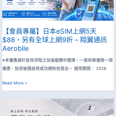
有
經
投
保
【會員專屬】日本eSIM上網5天
滿
$88，另有全球上網9折 – 翔翼通訊
額
Aerobile
抽
1000
※本優惠請於投保流程之加值服務中選擇，一張保單僅限一項
點
優惠，投保後隨投保成功通知信發出。 適用期間： 2026
OPENPOINT
及
【會
Read More »
釜
員
山
專
來
屬】
回
日