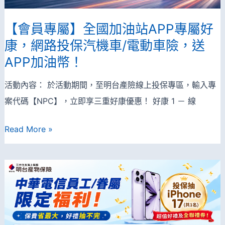
外
【會員專屬】全國加油站APP專屬好
旅
康，網路投保汽機車/電動車險，送
遊
APP加油幣！
險，
單
活動內容： 於活動期間，至明台產險線上投保專區，輸入專
筆
案代碼【NPC】，立即享三重好康優惠！ 好康 1 － 線
保
費
【會
Read More »
滿
員
額
專
送
屬】
APP
全
加
國
油