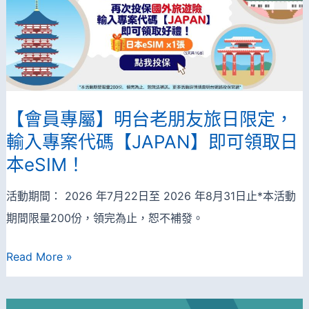
iPhone17
卡
等
友
超
專
值
屬
好
活
【會員專屬】明台老朋友旅日限定，
禮
動，
輸入專案代碼【JAPAN】即可領取日
汽
本eSIM！
車、
機
活動期間： 2026 年7月22日至 2026 年8月31日止*本活動
車、
期間限量200份，領完為止，恕不補發。
旅
【會
Read More »
遊
員
險，
專
投