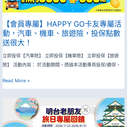
車/
屬
電
限
動
【會員專屬】HAPPY GO卡友專屬活
定】
車
動，汽車、機車、旅遊險，投保點數
線
險，
送很大！
上
送
投
APP
立即投保【汽車險】 立即投保【機車險】 立即投保【旅遊
保
加
險】 活動內容： 於活動期間，透過本活動專頁投保/續保，
抽
油
全
【會
Read More »
幣！
聯
員
禮
專
券
屬】
再
HAPPY
抽
GO