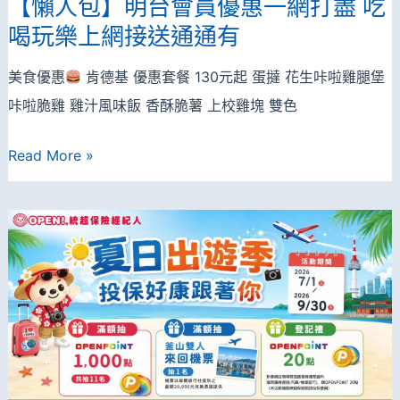
【懶人包】明台會員優惠一網打盡 吃
保
喝玩樂上網接送通通有
障
+好
美食優惠
肯德基 優惠套餐 130元起 蛋撻 花生咔啦雞腿堡
禮
咔啦脆雞 雞汁風味飯 香酥脆薯 上校雞塊 雙色
機
【懶
Read More »
會
人
一
包】
次
明
擁
台
有
會
員
優
惠