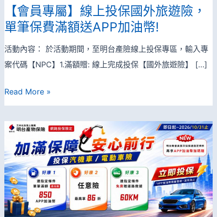
【會員專屬】線上投保國外旅遊險，
單筆保費滿額送APP加油幣!
活動內容： 於活動期間，至明台產險線上投保專區，輸入專
案代碼【NPC】1.滿額贈: 線上完成投保【國外旅遊險】 […]
【會
Read More »
員
專
屬】
線
上
投
保
國