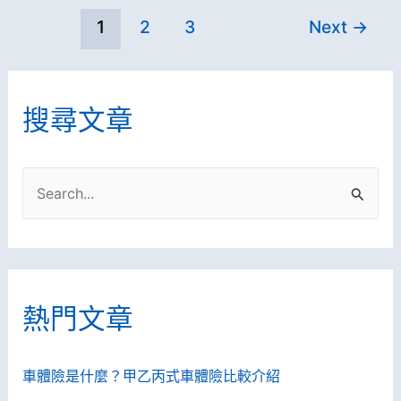
動】
1
2
3
Next
→
折
線
–
上
翔
投
搜尋文章
翼
保
通
電
訊
搜
動
Aerobile
尋
汽
關
車
鍵
險，
字
即
熱門文章
:
可
抽
車體險是什麼？甲乙丙式車體險比較介紹
iPhone