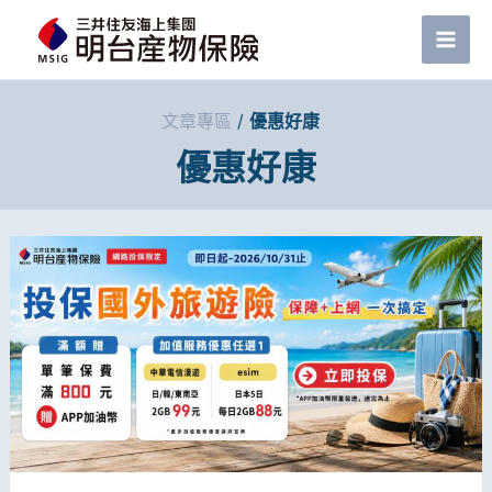
跳
至
Mai
主
Men
文章專區
/
優惠好康
要
優惠好康
內
容