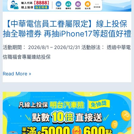
加
幣!
油
站
【中華電信員工眷屬限定】線上投保
APP
抽全聯禮券 再抽iPhone17等超值好禮
專
活動期間： 2026/8/1 – 2026/12/31 活動辦法： 透過中華電
屬
信職福會專屬連結投保
好
康，
【中
Read More »
網
華
路
電
投
信
保
員
汽
工
機
眷