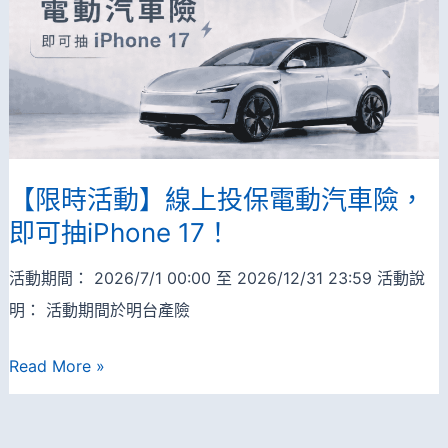
機
本
票！
eSIM
上
網
5
天
【限時活動】線上投保電動汽車險，
$88，
即可抽iPhone 17！
另
活動期間： 2026/7/1 00:00 至 2026/12/31 23:59 活動說
有
明： 活動期間於明台產險
全
球
【限
Read More »
上
時
網
活
9