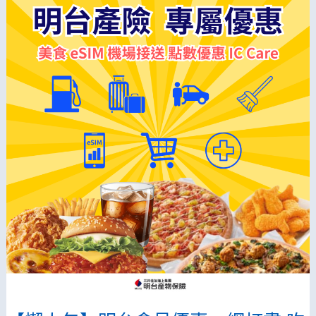
限
代
定】
碼
投
【JAPAN】
保
即
車
可
險
領
抽
取
電
日
子
本
閱
eSIM！
讀
器-
行
車