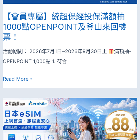
一
網
【會員專屬】統超保經投保滿額抽
打
1000點OPENPOINT及釜山來回機
盡
票！
吃
活動期間： 2026年7月1日~2026年9月30日止
滿額抽-
喝
OPENPOINT 1,000點 1. 符合
玩
樂
【會
Read More »
上
員
網
專
接
屬】
送
統
通
超
通
保