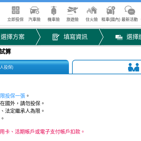
立即投保
汽車險
機車險
旅遊險
住火險
租車(國內)
最新活動
選擇方案
填寫資訊
選擇
試算
人投保)
限投保一張
。
在國外，請勿投保。
偶、法定繼承人為限。
單。
用卡、活期帳戶或電子支付帳戶扣款。