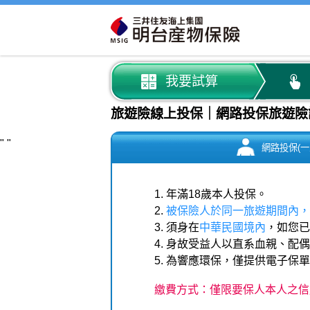
我要試算
旅遊險線上投保｜網路投保旅遊險
"
"
網路投保(一
1. 年滿18歲本人投保。
2.
被保險人於同一旅遊期間內，
3. 須身在
中華民國境內
，如您已
4. 身故受益人以直系血親、配
5. 為響應環保，僅提供電子保
繳費方式：僅限要保人本人之信