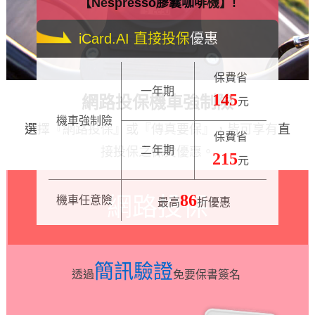
【Nespresso膠囊咖啡機】!
iCard.AI
直接投保
優惠
保費省
一年期
145
網路投保機車強制險
元
機車強制險
選擇『網路投保』或『傳真要保』，皆可享有直
保費省
二年期
接投保之保費優惠。
215
元
86
網路投保
機車任意險
最高
折優惠
簡訊驗證
透過
免要保書簽名