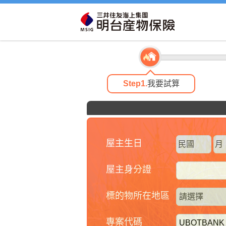
icon
Step1.
我要試算
屋主生日
屋主身分證
標的物所在地區
專案代碼