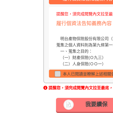
※如需參考其他相關商品資訊，
※本人(要保人)已審閱並暸解
提醒您，須完成閱覽內文拉至最
(二) 本公司聲明事項：
履行個資法告知義務內容
■ 本商品經本公司合格簽署人
原則，消費者仍應詳加閱讀保險
依法負責。
    明台產物保險股份有限公司（以下稱本公司）依據個人資料保護法（以下稱個資法）第六條第二項、第八條第一項(如為間接
■ 保險契約各項權利義務皆詳
蒐集之個人資料則為第九條第一項)
■ 本要保書所列強制險相關欄
    一、蒐集之目的：

性及檢視保障之完整性。強制汽
    （一）財產保險(Ｏ九三）

■ 經本公司核保通過後，將於
    （二）人身保險(ＯＯ一）

作天內寄出，如十個工作天內未
    （三）其他經營合於營業登記項目或組織章程所定之業務(一八一）

本人已閱讀並瞭解上述相關
    二、蒐集之個人資料類別：

    一般個資(包括但不限於姓名、出生年月日、身分證統一編號、護照號碼、婚姻、職業、聯絡方式、財務情況及其他得以直接
提醒您，須完成閱覽內文拉至最底，
或間接方式識 別個人之資料，
者)。

    三、個人資料之來源(個人資料非由當事人提供間接蒐集之情形適用）：

我要續保
    （一）要保人/被保險人
