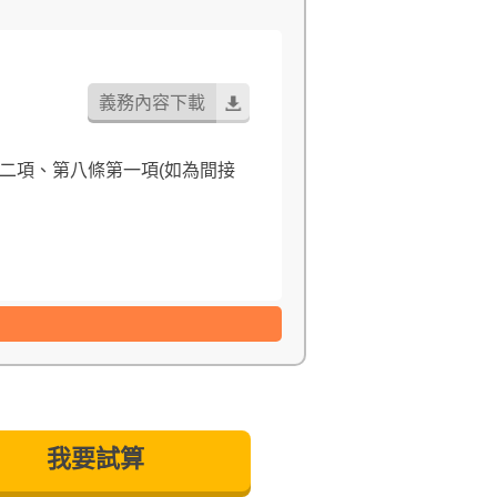
項告知義務」。
義務內容下載
，基於保險公司與消費者衡平對等
違法情事，應由本公司及負責人
。
 保險單與收據將於核保後三個工
康檢查等，在法令許可範圍內
我要試算