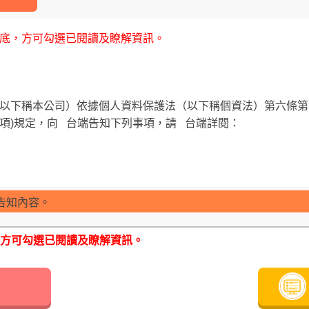
可查閱本公司網站或洽服務人員辦理。
 貴公司所提供之投保須知及依履行「個人資料保護法第八條第一
底，方可勾選已閱讀及瞭解資訊。
員檢視其內容業已符合保險精算原則及保險法令，惟為確保權益
單條款與相關文件，審慎選擇保險商品。本商品如有虛偽不實或
列於保單條款，消費者務必詳加閱讀了解。
規定，向   台端告知下列事項，請   台端詳閱：

位，僅為提醒保戶維持強制險之有效
車責任保險訂定仍須依強制汽車責任保險法施行細則第四條辦理
「保單寄發前隨機抽樣進行電話訪問」，以確認要保人投保意願。
收到，請以電話向客服中心洽詢。
告知內容。
方可勾選已閱讀及瞭解資訊。
詳如相關業務申請書或契約書內容)、特種個資(病歷、醫療、健