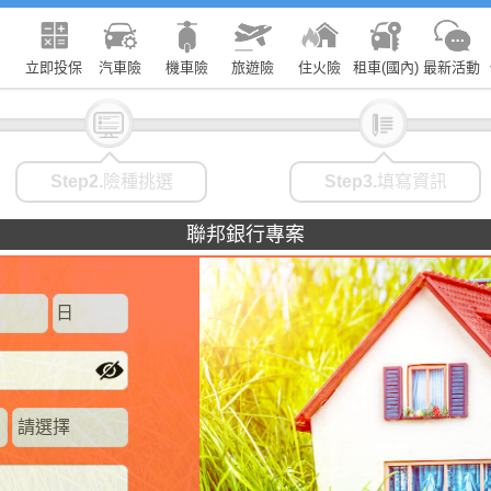
立即投保
汽車險
機車險
旅遊險
住火險
租車(國內)
最新活動
icon
icon
Step2.
險種挑選
Step3.
填寫資訊
聯邦銀行專案