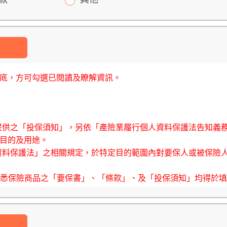
底，方可勾選已閱讀及瞭解資訊。
司所提供之「投保須知」，另依「產險業履行個人資料保護法告知義
目的及用途。
個人資料保護法」之相關規定，於特定目的範圍內對要保人或被保險
）知悉保險商品之「要保書」、「條款」、及「投保須知」均得於
料時，已經合理期間以上之審閱期間詳細審閱上開文件，且充分
其他未盡詳細事項，依保單條款辦理。