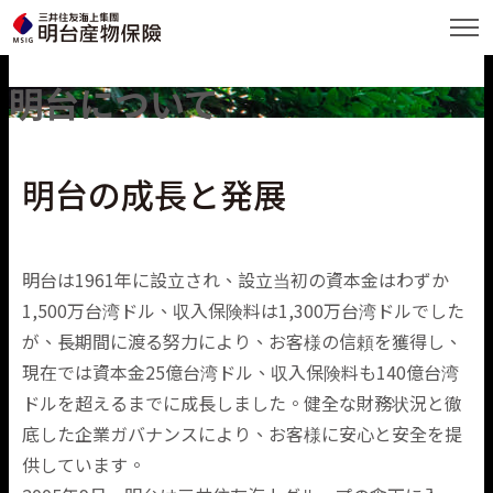
明台について
Language
繁體中文
明台の成長と発展
English
About Us
明台は1961年に設立され、設立当初の資本金はわずか
日本語
1,500万台湾ドル、収入保険料は1,300万台湾ドルでした
が、長期間に渡る努力により、お客様の信頼を獲得し、
Products and Services
現在では資本金25億台湾ドル、収入保険料も140億台湾
ドルを超えるまでに成長しました。健全な財務状況と徹
Business Performance
底した企業ガバナンスにより、お客様に安心と安全を提
供しています。
ESG