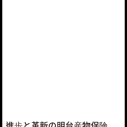
国・地域 現地法人、グルー
プ企業の支社、現地事務所
など
(2025年7月1日)
進歩と革新の明台産物保険