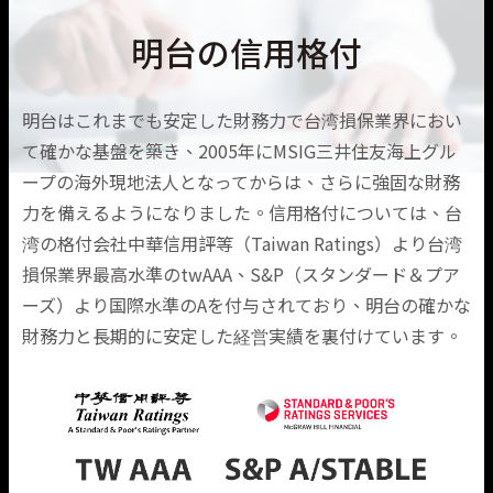
明台の信用格付
明台はこれまでも安定した財務力で台湾損保業界におい
て確かな基盤を築き、2005年にMSIG三井住友海上グル
ープの海外現地法人となってからは、さらに強固な財務
力を備えるようになりました。信用格付については、台
湾の格付会社中華信用評等（Taiwan Ratings）より台湾
損保業界最高水準のtwAAA、S&P（スタンダード＆プア
ーズ）より国際水準のAを付与されており、明台の確かな
財務力と長期的に安定した経営実績を裏付けています。